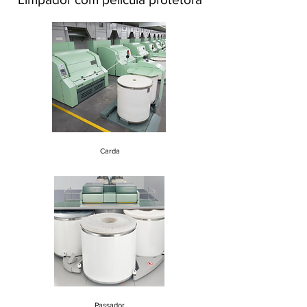
poeiras, manchas, impressão de
dedos, umidade e superfície em
geral.
Carda
Passador