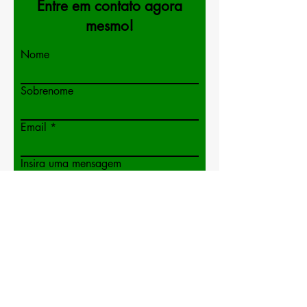
Entre em contato agora
mesmo!
Nome
Sobrenome
Email
Insira uma mensagem
Enviar